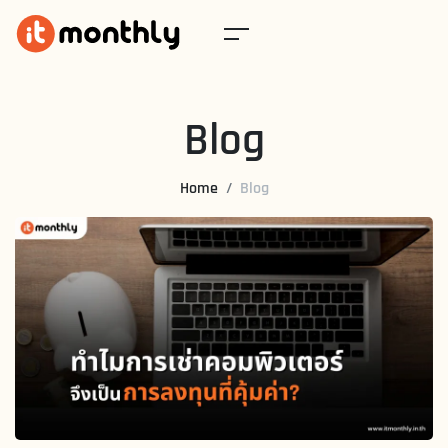
Blog
Home
Blog