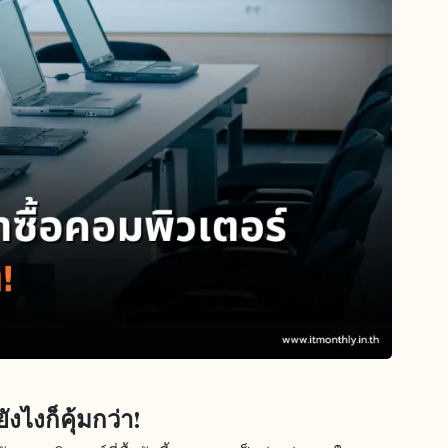
ังไงก็คุ้มกว่า!