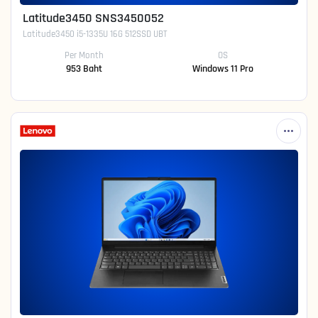
Latitude3450 SNS3450052
Latitude3450 i5-1335U 16G 512SSD UBT
Per Month
OS
953 Baht
Windows 11 Pro