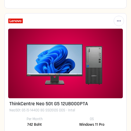
ThinkCentre Neo 50t G5 12UB000PTA
Neo50t G5 i5-14400 8G SSD512G DOS - Intel
Per Month
OS
742 Baht
Windows 11 Pro