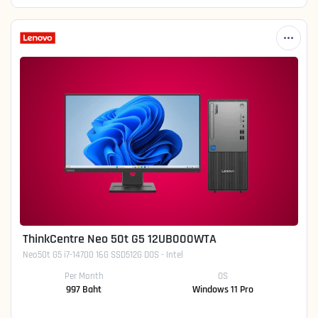
ThinkCentre Neo 50t G5 12UB000WTA
Neo50t G5 i7-14700 16G SSD512G DOS - Intel
Per Month
OS
997 Baht
Windows 11 Pro