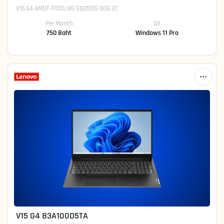
V15 G4 AMD7-7730U 8G SSD512G DOS 2C
Per Month
OS
750 Baht
Windows 11 Pro
V15 G4 83A100D5TA