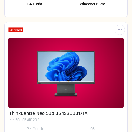
848 Baht
Windows 11 Pro
ThinkCentre Neo 50a G5 12SC0017TA
Neo50a G5 AIO 23.8
Per Month
OS