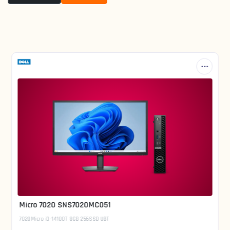
Micro 7020 SNS7020MC051
7020Micro i3-14100T 8GB 256SSD UBT