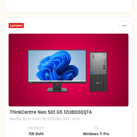
ThinkCentre Neo 50t G5 12UB000QTA
Neo50t G5 i5-14400 8G SSD256G DOS - Intel
Per Month
OS
705 Baht
Windows 11 Pro