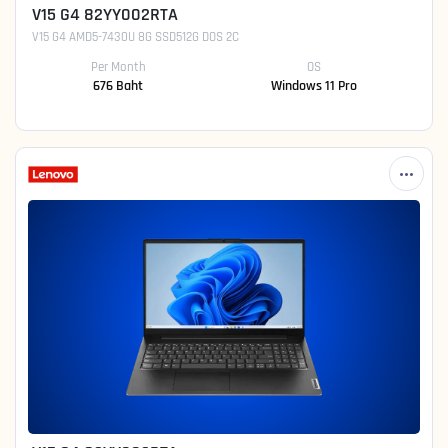
V15 G4 82YY002RTA
V15 G4 AMD5-7430U 8G SSD512G DOS 2C
Per Month
OS
676 Baht
Windows 11 Pro