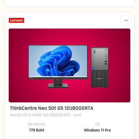
ThinkCentre Neo 50t G5 12UB000RTA
Neo50t G5 i5-14400 16G SSD512G DOS - Intel
Per Month
OS
779 Baht
Windows 11 Pro