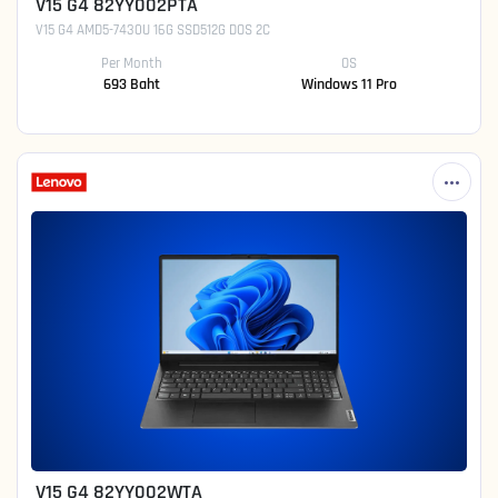
V15 G4 82YY002PTA
V15 G4 AMD5-7430U 16G SSD512G DOS 2C
Per Month
OS
693 Baht
Windows 11 Pro
V15 G4 82YY002WTA