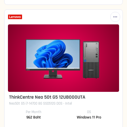
ThinkCentre Neo 50t G5 12UB000UTA
Neo50t G5 i7-14700 8G SSD512G DOS - Intel
Per Month
OS
962 Baht
Windows 11 Pro