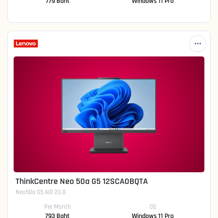
779 Baht
Windows 11 Pro
ThinkCentre Neo 50a G5 12SCA0BQTA
Neo50a G5 AIO 23.8
Per Month
OS
793 Baht
Windows 11 Pro