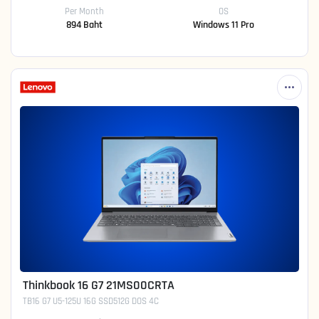
Per Month
OS
894 Baht
Windows 11 Pro
Thinkbook 16 G7 21MS00CRTA
TB16 G7 U5-125U 16G SSD512G DOS 4C