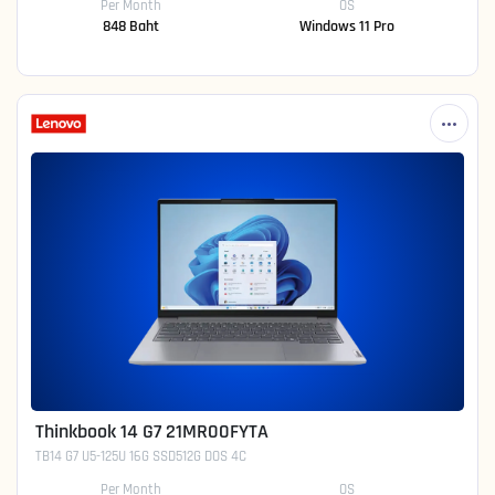
Per Month
OS
848 Baht
Windows 11 Pro
Thinkbook 14 G7 21MR00FYTA
TB14 G7 U5-125U 16G SSD512G DOS 4C
Per Month
OS