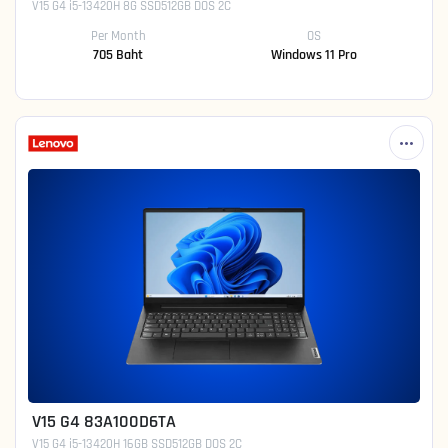
V15 G4 i5-13420H 8G SSD512GB DOS 2C
Per Month
OS
705 Baht
Windows 11 Pro
V15 G4 83A100D6TA
V15 G4 i5-13420H 16GB SSD512GB DOS 2C