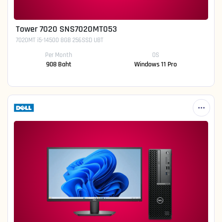
Tower 7020 SNS7020MT053
7020MT i5-14500 8GB 256SSD UBT
Per Month
OS
908 Baht
Windows 11 Pro