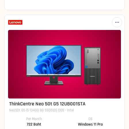
ThinkCentre Neo 50t G5 12UB001STA
Neo50t G5 i5-13400 8G SSD512G DOS - Intel
Per Month
OS
722 Baht
Windows 11 Pro