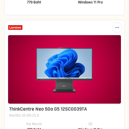
779 Baht
Windows 11 Pro
ThinkCentre Neo 50a G5 12SC0039TA
Neo50a G5 AIO 23.8
Per Month
OS