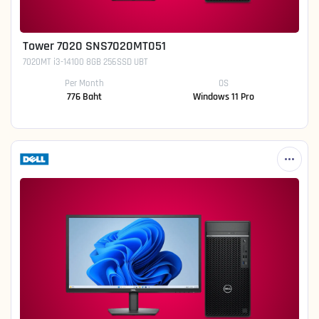
Tower 7020 SNS7020MT051
7020MT i3-14100 8GB 256SSD UBT
Per Month
OS
776 Baht
Windows 11 Pro