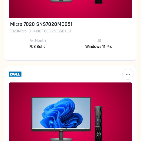
Micro 7020 SNS7020MC051
7020Micro i3-14100T 8GB 256SSD UBT
Per Month
OS
708 Baht
Windows 11 Pro