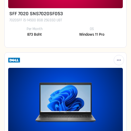
SFF 7020 SNS7020SF053
7020SFF i5-14500 8GB 256SSD UBT
Per Month
OS
873 Baht
Windows 11 Pro