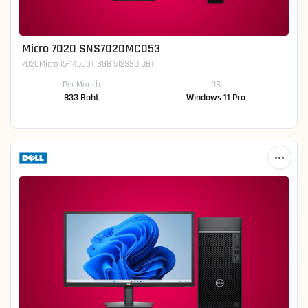
Micro 7020 SNS7020MC053
7020Micro i5-14500T 8GB 512SSD UBT
Per Month
OS
833 Baht
Windows 11 Pro