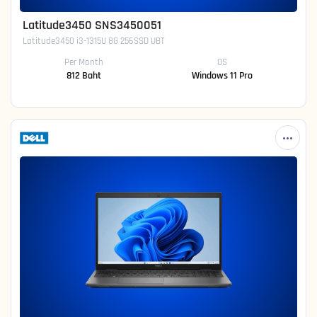
Latitude3450 SNS3450051
Latitude3450 i3-1315U 8G 256SSD UBT
Per Month
OS
812 Baht
Windows 11 Pro