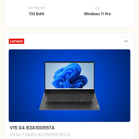
Per Month
OS
733 Baht
Windows 11 Pro
V15 G4 83A100R5TA
V15 G4 i7-13620H 16G SSD512G DOS 2C